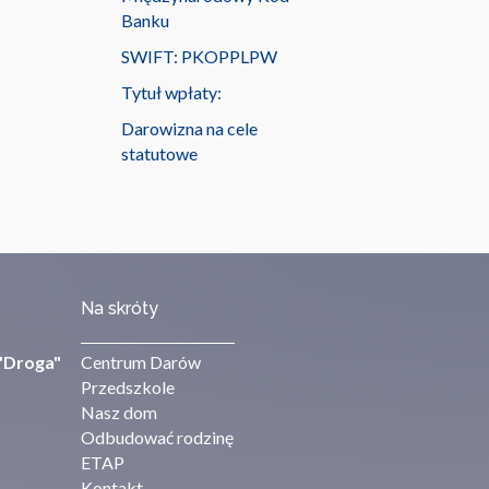
Banku
SWIFT: PKOPPLPW
Tytuł wpłaty:
Darowizna na cele
statutowe
Na skróty
"Droga"
Centrum Darów
Przedszkole
Nasz dom
Odbudować rodzinę
ETAP
Kontakt