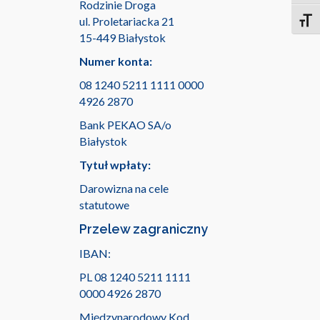
Rodzinie Droga
ul. Proletariacka 21
Toggl
15-449 Białystok
Numer konta:
08 1240 5211 1111 0000
4926 2870
Bank PEKAO SA/o
Białystok
Tytuł wpłaty:
Darowizna na cele
statutowe
Przelew zagraniczny
IBAN:
PL 08 1240 5211 1111
0000 4926 2870
Międzynarodowy Kod