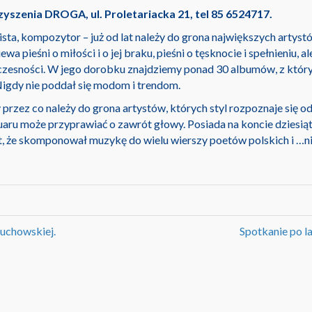
yszenia DROGA, ul. Proletariacka 21, tel 85 6524717.
ista, kompozytor – już od lat należy do grona największych artyst
a pieśni o miłości i o jej braku, pieśni o tęsknocie i spełnieniu, al
czesności. W jego dorobku znajdziemy ponad 30 albumów, z któr
Nigdy nie poddał się modom i trendom.
zez co należy do grona artystów, których styl rozpoznaje się o
ru może przyprawiać o zawrót głowy. Posiada na koncie dziesiąt
kt, że skomponował muzykę do wielu wierszy poetów polskich i …n
uchowskiej.
Spotkanie po l