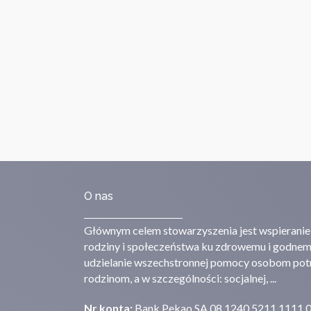
O nas
Głównym celem stowarzyszenia jest wspieranie
rodziny i społeczeństwa ku zdrowemu i godnem
udzielanie wszechstronnej pomocy osobom potr
rodzinom, a w szczególności: socjalnej, ...
Nr konta:
Bank Pekao SA 08 1240 5211 1111 