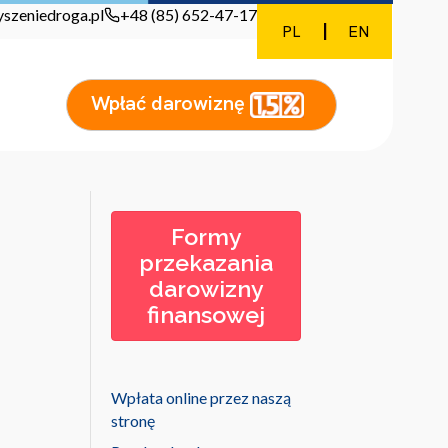
szeniedroga.pl
+48 (85) 652-47-17
I
PL
EN
Wpłać darowiznę
Formy
przekazania
darowizny
finansowej
Wpłata online przez naszą
stronę