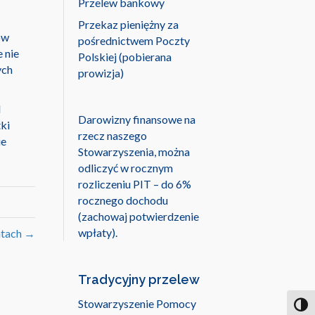
Przelew bankowy
Przekaz pieniężny za
ów
pośrednictwem Poczty
e nie
Polskiej (pobierana
ych
prowizja)
d
Darowizny finansowe na
ki
rzecz naszego
ie
Stowarzyszenia, można
odliczyć w rocznym
rozliczeniu PIT – do 6%
rocznego dochodu
(zachowaj potwierdzenie
wpłaty).
atach →
Tradycyjny przelew
Stowarzyszenie Pomocy
Toggl