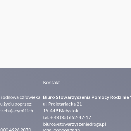
Kontakt
 i odnowa człowieka,
Biuro Stowarzyszenia Pomocy Rodzinie 
u życiu poprzez:
ul. Proletariacka 21
zebującymi i ich
15-449 Białystok
tel. + 48 (85) 652-47-17
biuro@stowarzyszeniedroga.pl
0000 4926 2870
KRS: 0000087872