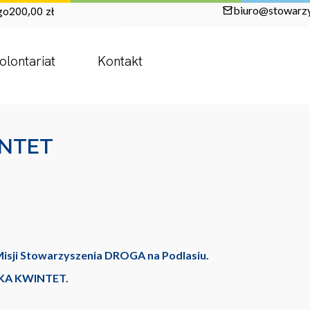
biuro@stowarzy
go
200,00 zł
olontariat
Kontakt
INTET
t Misji Stowarzyszenia DROGA na Podlasiu.
OYKA KWINTET.